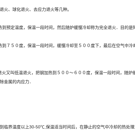
退火、球化退火、去应力退火等几种。
热到预定温度，保温一段时间，然后随炉缓慢冷却称为完全退火．目的是
热到７５０度，保温一段时间，缓慢冷却至５００度下，最后在空气中冷
退火又叫低温退火，把钢加热到５００～６００度，保温一段时间，随炉
除金属的内应力．
到临界温度以上30-50℃,保温适当时间后，在静止的空气中冷却的热处