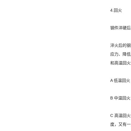
4.回火
钢件淬硬后
淬火后的钢
应力、降低
和高温回火
A 低温回
B 中温回
C 高温回
度，又有一