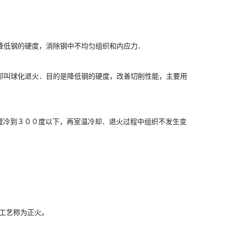
降低钢的硬度，消除钢中不均匀组织和内应力．
却叫球化退火．目的是降低钢的硬度，改善切削性能，主要用
缓冷到３００度以下，再室温冷却．退火过程中组织不发生变
理工艺称为正火。