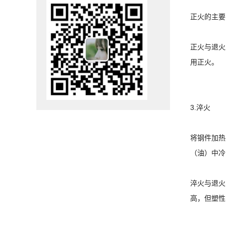
正火的主要
正火与退火
用正火。
3.淬火
将钢件加热
（油）中冷
淬火与退火
高，但塑性