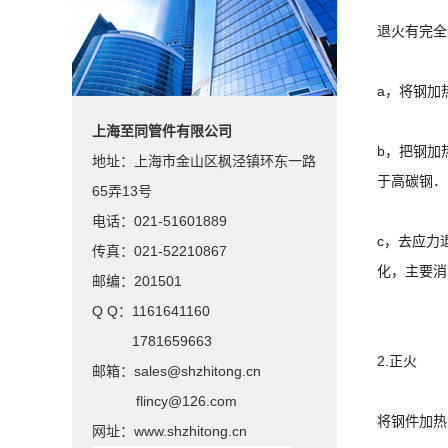
退火有完全
a，将钢加
上海至同管件有限公司
b，把钢加
地址：上海市金山区枫泾镇环东一路
于高碳钢．
65弄13号
电话：021-51601889
c，去应力
传真：021-52210867
化，主要消
邮编：201501
Q Q：1161641160
1781659663
2.正火
邮箱：sales@shzhitong.cn
flincy@126.com
将钢件加热
网址：www.shzhitong.cn