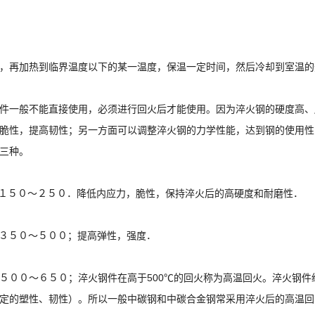
，再加热到临界温度以下的某一温度，保温一定时间，然后冷却到室温的
件一般不能直接使用，必须进行回火后才能使用。因为淬火钢的硬度高、
脆性，提高韧性；另一方面可以调整淬火钢的力学性能，达到钢的使用性
三种。
火１５０～２５０．降低内应力，脆性，保持淬火后的高硬度和耐磨性．
火３５０～５００；提高弹性，强度．
火５００～６５０；淬火钢件在高于500℃的回火称为高温回火。淬火钢
定的塑性、韧性）。所以一般中碳钢和中碳合金钢常采用淬火后的高温回