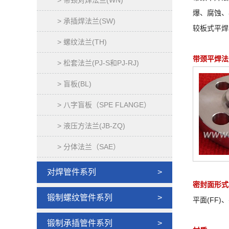
> 带颈对焊法兰(WN)
爆、腐蚀、
> 承插焊法兰(SW)
较板式平焊
> 螺纹法兰(TH)
带颈平焊法
> 松套法兰(PJ-S和PJ-RJ)
> 盲板(BL)
> 八字盲板（SPE FLANGE）
> 液压方法兰(JB-ZQ)
> 分体法兰（SAE）
对焊管件系列
>
密封面形式
锻制螺纹管件系列
>
平面(FF)
锻制承插管件系列
>