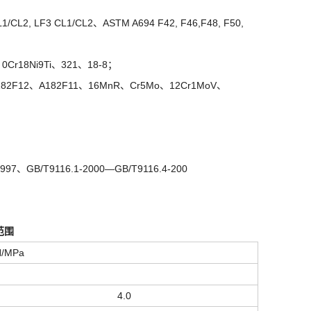
CL2, LF3 CL1/CL2、ASTM A694 F42, F46,F48, F50,
、0Cr18Ni9Ti、321、18-8；
、A182F12、A182F11、16MnR、Cr5Mo、12Cr1MoV、
997、GB/T9116.1-2000—GB/T9116.4-200
范围
/MPa
）
4.0