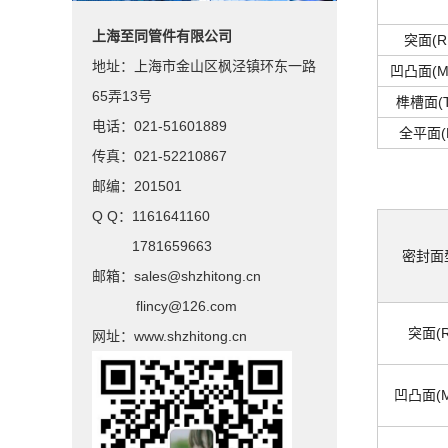
上海至同管件有限公司
突面(R
地址：上海市金山区枫泾镇环东一路
凹凸面(M
65弄13号
榫槽面(T
电话：021-51601889
全平面(F
传真：021-52210867
邮编：201501
Q Q：1161641160
1781659663
密封面
邮箱：sales@shzhitong.cn
flincy@126.com
突面(R
网址：www.shzhitong.cn
凹凸面(M