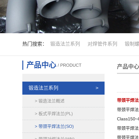
热门搜索：
锻造法兰系列
对焊管件系列
锻制
产品中心
/ PRODUCT
产品中
锻造法兰系列
>
带颈平焊法
> 锻造法兰概述
带颈平焊法兰
> 板式平焊法兰(PL)
Class150~
> 带颈平焊法兰(SO)
带颈平焊法
带颈平焊法