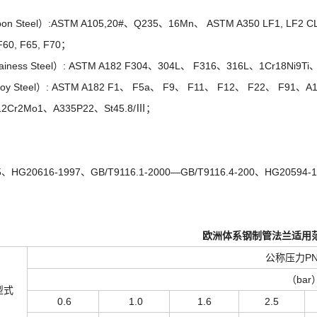
n Steel）:ASTM A105,20#、Q235、16Mn、 ASTM A350 LF1, LF2 CL1/
 F60, F65, F70；
ness Steel）: ASTM A182 F304、304L、 F316、316L、1Cr18Ni9Ti
y Steel）: ASTM A182 F1、 F5a、 F9、 F11、 F12、 F22、 F91
2Cr2Mo1、A335P22、St45.8/Ⅲ；
.5、HG20616-1997、GB/T9116.1-2000—GB/T9116.4-200、HG20594-1
欧洲体系钢制管法兰适用
公称压力PN
（bar
型式
0.6
1.0
1.6
2.5