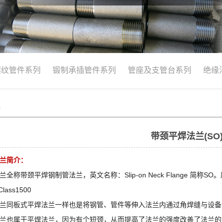
螺纹管件系列
锻制承插管件系列
管座及支管台系列
绝缘
心
带颈平焊法兰(SO
兰简介：
全称带颈平焊钢制管法兰，英文名称：Slip-on Neck Flange 简称SO。压力
Class1500
兰同板式平焊法兰一样也是将钢管、管件等伸入法兰内通过角焊缝与设备
兰也属于平焊法兰，因为有个短颈，从而提高了法兰的强度改善了法兰的