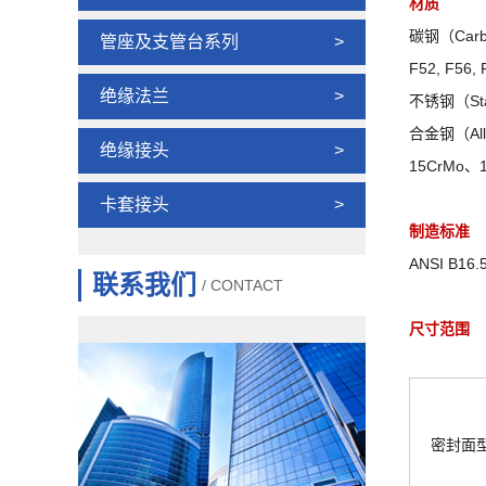
材质
碳钢（Carbo
管座及支管台系列
>
F52, F56,
绝缘法兰
>
不锈钢（Stai
合金钢（Allo
绝缘接头
>
15CrMo、1
卡套接头
>
制造标准
ANSI B16
联系我们
/ CONTACT
尺寸范围
密封面