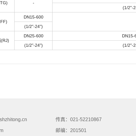
TG)
-
(1/2"-2
DN15-600
FF)
(1/2"-24")
DN25-600
DN15-
RJ)
(1/2"-24")
(1/2"-2
zhitong.cn
传真：021-52210867
om
邮编：201501